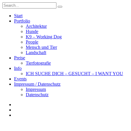
Start
Portfolio
Architektur
Hunde
K9 – Working Dog
People
Mensch und Tier
Landschaft
Preise
Tierfotografie
Info
ICH SUCHE DICH – GESUCHT – I WANT YOU
Events
Impressum / Datenschutz
Impressum
Datenschutz